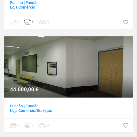
Fundão
|
Fundão
Loja Comércio
0
1
0
44.000,00
€
Fundão
|
Fundão
Loja Comércio/Serviços
0
0
0