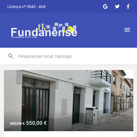
Licença nº 3642 - AMI
550,00
€
600,00
€