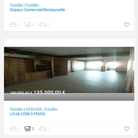
Fundão
|
Fundão
Espaço Comercial/Restaurante
0
0
0
135.000,00
€
160.000,00
€
Fundão
|
6230-350
,
Fundão
LOJA COM 3 PISOS
0
2
0