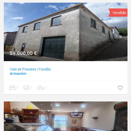
Vendido
59.000,00
€
Vale de Prazeres
|
Fundão
Armazém
0
0
0