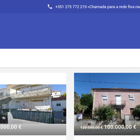
+351 275 772 219 «Chamada para a rede fixa na
.000,00
€
100.000,00
€
120.000,00
€