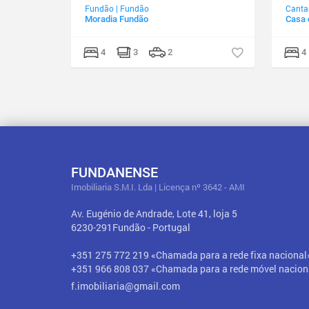
Fundão
|
Fundão
Canta
Moradia Fundão
Casa 
4
3
2
4
FUNDANENSE
Imobiliaria S.M.I. Lda | Licença nº 3642 - AMI
Av. Eugénio de Andrade, Lote 41, loja 5
6230-291
Fundão
-
Portugal
+351 275 772 219 «Chamada para a rede fixa nacional
+351 966 808 037 «Chamada para a rede móvel nacion
f.imobiliaria@gmail.com