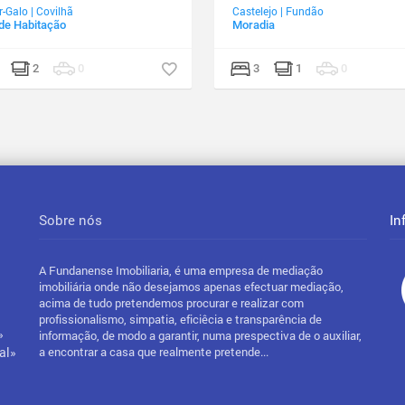
r-Galo
|
Covilhã
Castelejo
|
Fundão
de Habitação
Moradia
2
0
3
1
0
Sobre nós
In
A Fundanense Imobiliaria, é uma empresa de mediação
imobiliária onde não desejamos apenas efectuar mediação,
acima de tudo pretendemos procurar e realizar com
profissionalismo, simpatia, eficiêcia e transparência de
»
informação, de modo a garantir, numa prespectiva de o auxiliar,
al»
a encontrar a casa que realmente pretende...