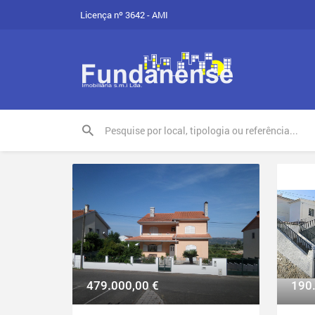
Licença nº 3642 - AMI
479.000,00
€
190