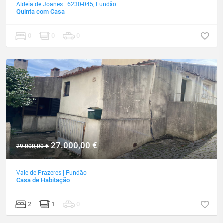
Aldeia de Joanes
|
6230-045
,
Fundão
Quinta com Casa
0
0
0
27.000,00
€
29.000,00
€
Vale de Prazeres
|
Fundão
Casa de Habitação
2
1
0