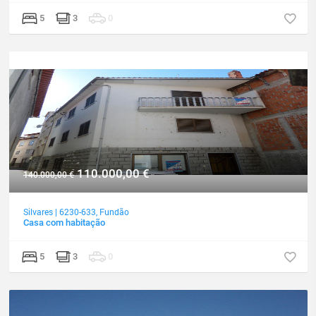
5
3
0
110.000,00
€
140.000,00
€
Silvares
|
6230-633
,
Fundão
Casa com habitação
5
3
0