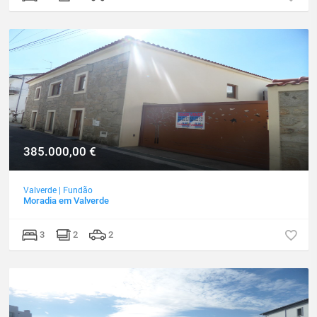
385.000,00
€
Valverde
|
Fundão
Moradia em Valverde
3
2
2