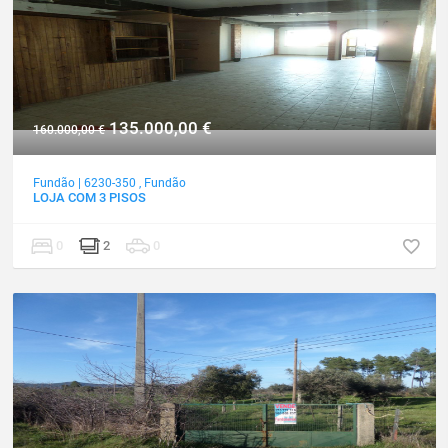
135.000,00
€
160.000,00
€
Fundão
|
6230-350
,
Fundão
LOJA COM 3 PISOS
0
2
0