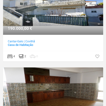
190.000,00
€
Cantar-Galo
|
Covilhã
Casa de Habitação
4
2
0