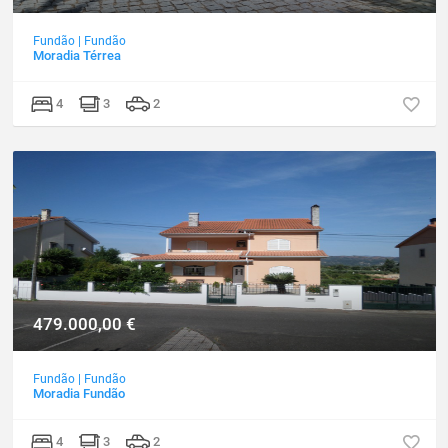
Fundão
|
Fundão
Moradia Térrea
4
3
2
479.000,00
€
Fundão
|
Fundão
Moradia Fundão
4
3
2