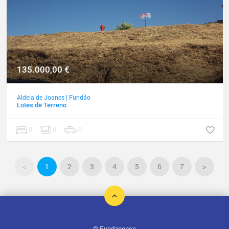
135.000,00
€
Aldeia de Joanes
|
Fundão
Lotes de Terreno
0
0
0
<
1
2
3
4
5
6
7
>
©
Fundanense