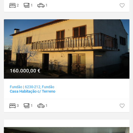
2
1
1
160.000,00
€
Fundão
|
6230-212
,
Fundão
Casa Habitação c/ Terreno
3
1
1