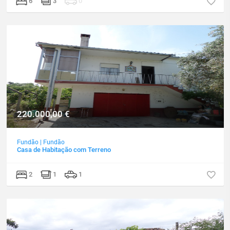
6
3
0
220.000,00
€
Fundão
|
Fundão
Casa de Habitação com Terreno
2
1
1