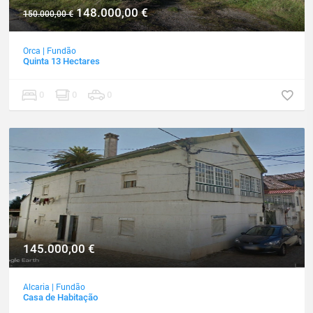
148.000,00
€
150.000,00
€
Orca
|
Fundão
Quinta 13 Hectares
0
0
0
145.000,00
€
Alcaria
|
Fundão
Casa de Habitação