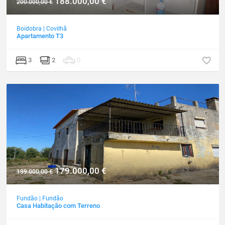
188.000,00
€
200.000,00
€
Boidobra
|
Covilhã
Apartamento T3
3
2
0
179.000,00
€
199.000,00
€
Fundão
|
Fundão
Casa Habitação com Terreno