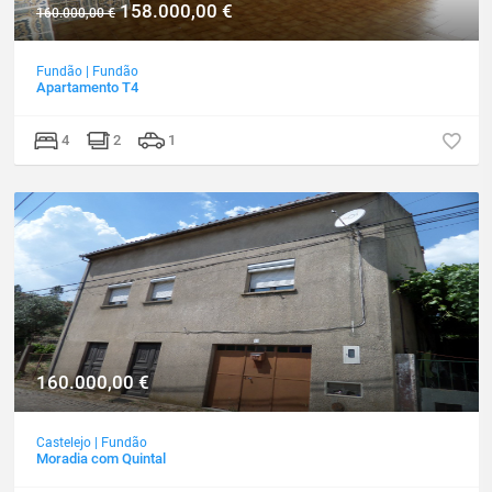
158.000,00
€
160.000,00
€
Fundão
|
Fundão
Apartamento T4
4
2
1
160.000,00
€
Castelejo
|
Fundão
Moradia com Quintal