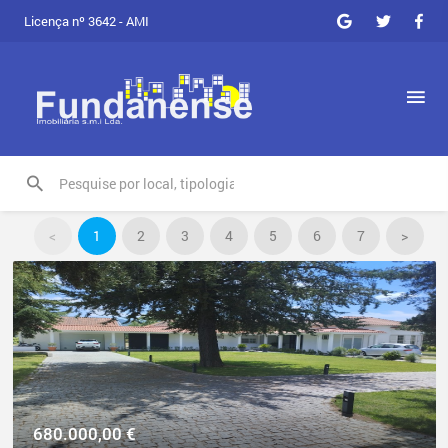
Licença nº 3642 - AMI
<
1
2
3
4
5
6
7
>
680.000,00
€