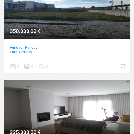
350.000,00
€
Fundão
|
Fundão
Lote Terreno
0
0
0
335.000,00
€