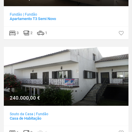
Fundão
|
Fundão
Apartamento T3 Semi Novo
3
2
1
240.000,00
€
Souto da Casa
|
Fundão
Casa de Habitação